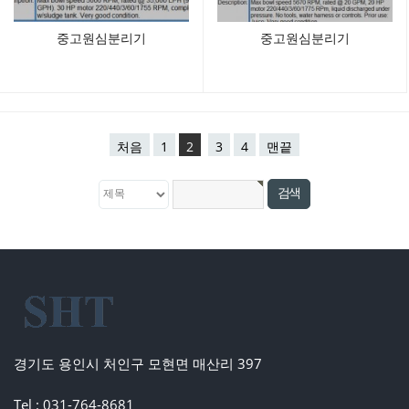
중고원심분리기
중고원심분리기
처음
1
2
3
4
맨끝
경기도 용인시 처인구 모현면 매산리 397
Tel : 031-764-8681